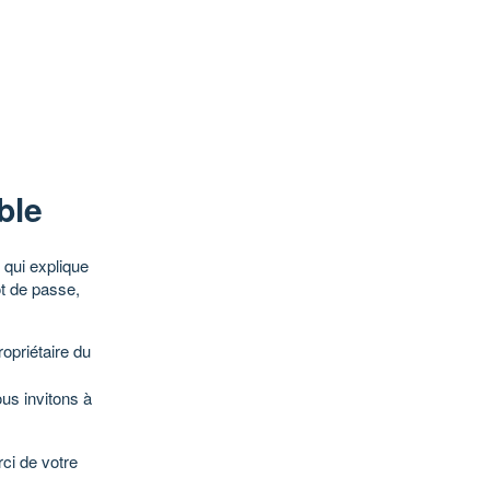
ble
qui explique
ot de passe,
opriétaire du
ous invitons à
ci de votre